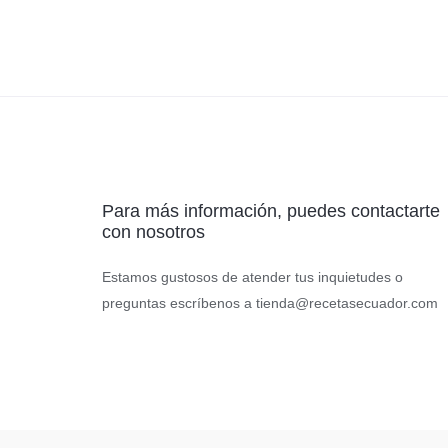
a
g
e
*
Para más información, puedes contactarte
con nosotros
Estamos gustosos de atender tus inquietudes o
preguntas escríbenos a
tienda@recetasecuador.com