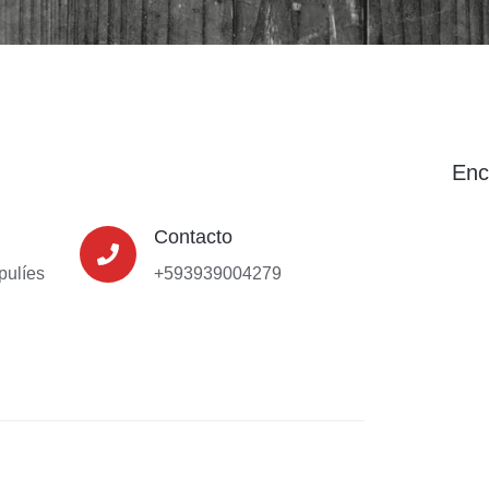
Enc
Contacto
pulíes
+593939004279