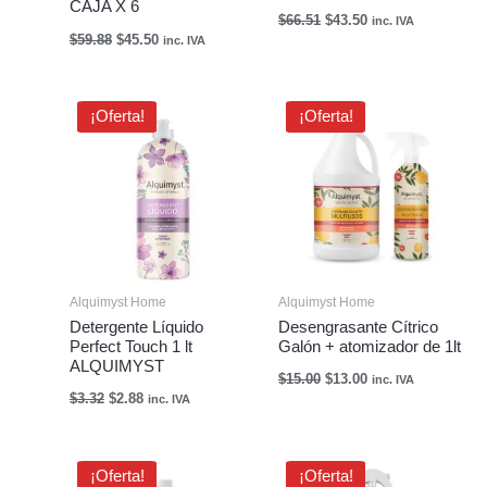
CAJA X 6
$
66.51
$
43.50
inc. IVA
$
59.88
$
45.50
inc. IVA
El
El
El
El
¡Oferta!
¡Oferta!
precio
precio
precio
precio
original
actual
original
actual
era:
es:
era:
es:
$3.32.
$2.88.
$15.00.
$13.00.
Alquimyst Home
Alquimyst Home
Detergente Líquido
Desengrasante Cítrico
Perfect Touch 1 lt
Galón + atomizador de 1lt
ALQUIMYST
$
15.00
$
13.00
inc. IVA
$
3.32
$
2.88
inc. IVA
El
El
El
El
¡Oferta!
¡Oferta!
precio
precio
precio
precio