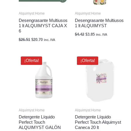
Alquimyst Home
Alquimyst Home
Desengrasante Multiusos
Desengrasante Multiusos
1 lt ALQUIMYST CAJA X
1 lt ALQUIMYST
6
$
4.42
$
3.85
inc. IVA
$
26.51
$
20.70
inc. IVA
El
El
El
El
¡Oferta!
¡Oferta!
precio
precio
precio
precio
original
actual
original
actual
era:
es:
era:
es:
$59.88.
$45.50.
$66.51.
$43.50.
Alquimyst Home
Alquimyst Home
Detergente Líquido
Detergente Líquido
Perfect Touch
Perfect Touch Alquimyst
ALQUIMYST GALÓN
Caneca 20 lt