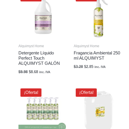
original
actual
original
actual
era:
es:
era:
es:
$9.98.
$8.68.
$3.28.
$2.85.
Alquimyst Home
Alquimyst Home
Detergente Líquido
Fragancia Ambiental 250
Perfect Touch
ml ALQUIMYST
ALQUIMYST GALÓN
$
3.28
$
2.85
inc. IVA
$
9.98
$
8.68
inc. IVA
El
El
El
El
¡Oferta!
¡Oferta!
precio
precio
precio
precio
original
actual
original
actual
era:
es:
era:
es:
$19.64.
$15.34.
$262.40.
$117.00.