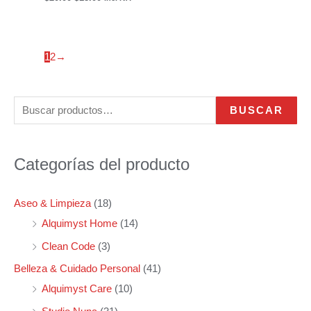
1
2
→
B
P
P
BUSCAR
u
r
r
s
e
e
Categorías del producto
c
c
c
a
i
i
Aseo & Limpieza
(18)
r
o
o
Alquimyst Home
(14)
p
m
m
Clean Code
(3)
o
í
á
r
n
x
Belleza & Cuidado Personal
(41)
:
i
i
Alquimyst Care
(10)
m
m