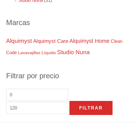
Studio Nuna
(31)
o
o
Marcas
Alquimyst
Alquimyst Home
Alquimyst Care
Clean
Studio Nuna
Code
Lavavajillas
Líquido
Filtrar por precio
FILTRAR