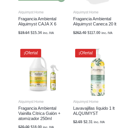
Alquimyst Home
Alquimyst Home
Fragancia Ambiental
Fragancia Ambiental
Alquimyst CAJA X 6
Alquimyst Caneca 20 lt
$
19.64
$
15.34
$
262.40
$
117.00
inc. IVA
inc. IVA
El
El
El
El
¡Oferta!
¡Oferta!
precio
precio
precio
precio
original
actual
original
actual
era:
es:
era:
es:
$20.00.
$18.00.
$2.65.
$2.31.
Alquimyst Home
Alquimyst Home
Fragancia Ambiental
Lavavajillas líquido 1 lt
Vainilla Cítrica Galón +
ALQUIMYST
atomizador 250ml
$
2.65
$
2.31
inc. IVA
$
20.00
$
18.00
inc. IVA