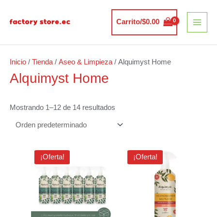
Ir
MAI
al
Carrito/
$
0.00
MEN
contenido
Inicio
/
Tienda
/
Aseo & Limpieza
/ Alquimyst Home
Alquimyst Home
Mostrando 1–12 de 14 resultados
El
El
El
El
¡Oferta!
¡Oferta!
precio
precio
precio
precio
original
actual
original
actual
era:
es:
era:
es:
$26.51.
$20.70.
$4.42.
$3.85.