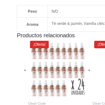
Peso
N/D
Té verde & jazmín, Vainilla cítr
Aroma
Productos relacionados
El
El
E
¡Oferta!
¡Ofe
precio
precio
original
actual
o
era:
es:
e
$44.80.
$32.00.
$
Clean Code
Clean C