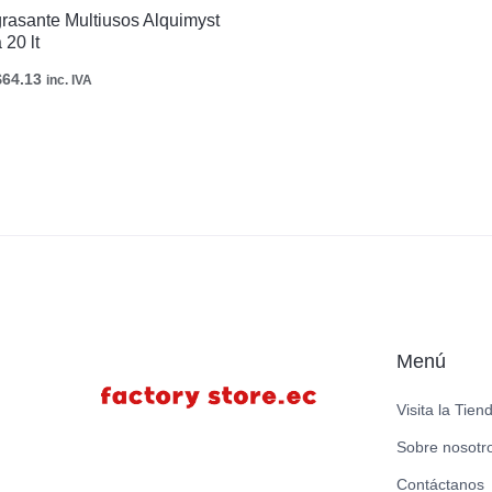
asante Multiusos Alquimyst
20 lt
$
64.13
inc. IVA
Menú
Visita la Tien
Sobre nosotr
Contáctanos