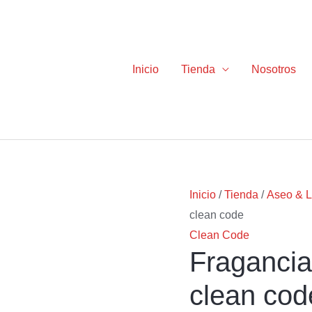
Inicio
Tienda
Nosotros
Fragancia
El
El
Inicio
/
Tienda
/
Aseo & L
Ambiental
precio
precio
clean code
60
original
actual
Clean Code
Fragancia
ml
era:
es:
clean
$1.92.
$1.55.
clean cod
code