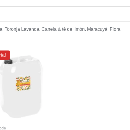
ica, Toronja Lavanda, Canela & té de limón, Maracuyá, Floral
l
El
rta!
precio
precio
riginal
actual
ra:
es:
88.40.
$64.13.
ode