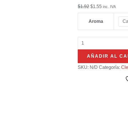
cantidad
$
1.92
$
1.55
inc. IVA
Aroma
AÑADIR AL CA
SKU:
N/D
Categoría:
Cl