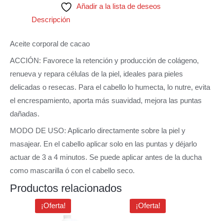
Añadir a la lista de deseos
Descripción
Aceite corporal de cacao
ACCIÓN: Favorece la retención y producción de colágeno,
renueva y repara células de la piel, ideales para pieles
delicadas o resecas. Para el cabello lo humecta, lo nutre, evita
el encrespamiento, aporta más suavidad, mejora las puntas
dañadas.
MODO DE USO: Aplicarlo directamente sobre la piel y
masajear. En el cabello aplicar solo en las puntas y déjarlo
actuar de 3 a 4 minutos. Se puede aplicar antes de la ducha
como mascarilla ó con el cabello seco.
Productos relacionados
El
El
El
El
¡Oferta!
¡Oferta!
precio
precio
precio
precio
original
actual
original
actual