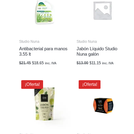
era:
es:
era:
es:
$21.45.
$18.65.
$13.00.
$11.15.
Studio Nuna
Studio Nuna
Antibacterial para manos
Jabón Líquido Studio
3.55 lt
Nuna galón
$
21.45
$
18.65
$
13.00
$
11.15
inc. IVA
inc. IVA
El
El
El
El
¡Oferta!
¡Oferta!
precio
precio
precio
precio
original
actual
original
actual
era:
es:
era:
es:
$2.86.
$2.32.
$2.54.
$2.21.