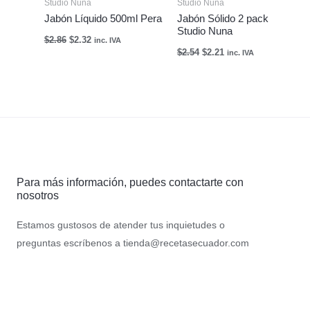
Studio Nuna
Studio Nuna
Jabón Líquido 500ml Pera
Jabón Sólido 2 pack
Studio Nuna
$
2.86
$
2.32
inc. IVA
$
2.54
$
2.21
inc. IVA
Para más información, puedes contactarte con
nosotros
Estamos gustosos de atender tus inquietudes o
preguntas escríbenos a
tienda@recetasecuador.com