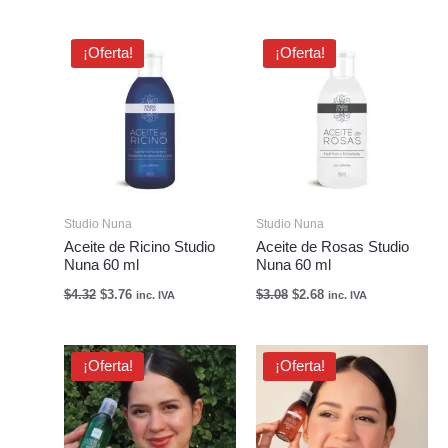
El
El
El
El
¡Oferta!
¡Oferta!
precio
precio
precio
precio
original
actual
original
actual
era:
es:
era:
es:
$4.32.
$3.76.
$3.08.
$2.68.
Studio Nuna
Studio Nuna
Aceite de Ricino Studio
Aceite de Rosas Studio
Nuna 60 ml
Nuna 60 ml
$
4.32
$
3.76
$
3.08
$
2.68
inc. IVA
inc. IVA
El
El
El
El
¡Oferta!
¡Oferta!
precio
precio
precio
precio
original
actual
original
actual
era:
es:
era:
es:
$36.96.
$26.40.
$36.96.
$26.40.