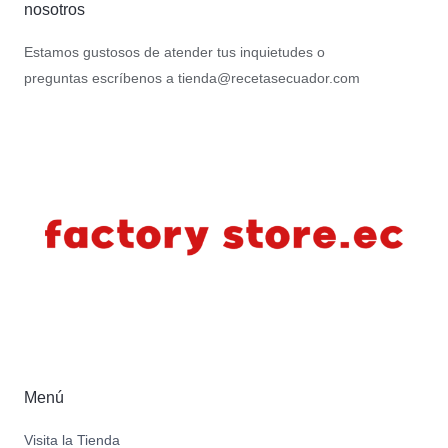
nosotros
Estamos gustosos de atender tus inquietudes o
preguntas escríbenos a
tienda@recetasecuador.com
Menú
Visita la Tienda