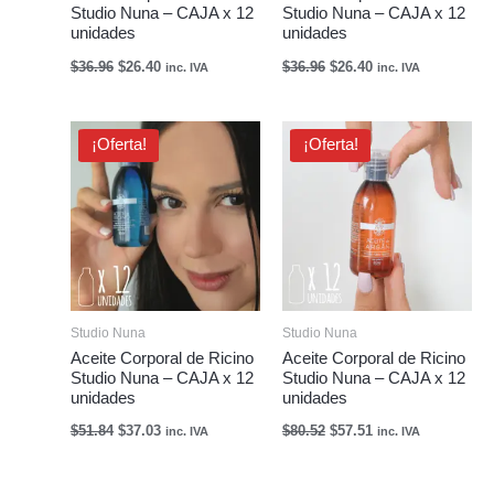
Studio Nuna – CAJA x 12
Studio Nuna – CAJA x 12
unidades
unidades
$
36.96
$
26.40
$
36.96
$
26.40
inc. IVA
inc. IVA
El
El
El
El
¡Oferta!
¡Oferta!
precio
precio
precio
precio
original
actual
original
actual
era:
es:
era:
es:
$51.84.
$37.03.
$80.52.
$57.51.
Studio Nuna
Studio Nuna
Aceite Corporal de Ricino
Aceite Corporal de Ricino
Studio Nuna – CAJA x 12
Studio Nuna – CAJA x 12
unidades
unidades
$
51.84
$
37.03
$
80.52
$
57.51
inc. IVA
inc. IVA