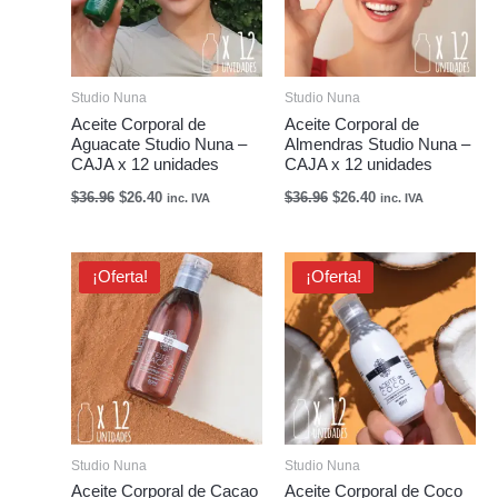
Studio Nuna
Studio Nuna
Aceite Corporal de
Aceite Corporal de
Aguacate Studio Nuna –
Almendras Studio Nuna –
CAJA x 12 unidades
CAJA x 12 unidades
$
36.96
$
26.40
$
36.96
$
26.40
inc. IVA
inc. IVA
El
El
El
El
¡Oferta!
¡Oferta!
precio
precio
precio
precio
original
actual
original
actual
era:
es:
era:
es:
$36.96.
$26.40.
$36.96.
$26.40.
Studio Nuna
Studio Nuna
Aceite Corporal de Cacao
Aceite Corporal de Coco