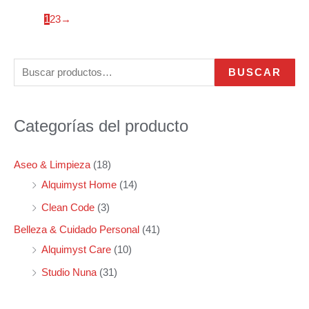
1
2
3
→
B
P
P
BUSCAR
u
r
r
s
e
e
Categorías del producto
c
c
c
a
i
i
Aseo & Limpieza
(18)
r
o
o
Alquimyst Home
(14)
p
m
m
Clean Code
(3)
o
í
á
r
n
x
Belleza & Cuidado Personal
(41)
:
i
i
Alquimyst Care
(10)
m
m
Studio Nuna
(31)
o
o