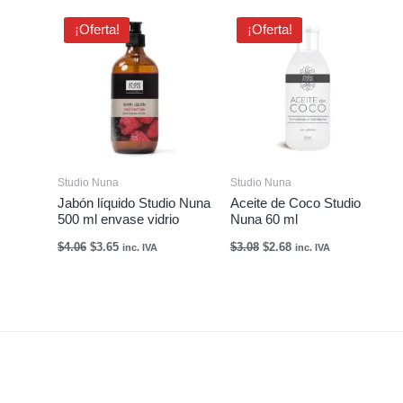
El
El
El
El
¡Oferta!
¡Oferta!
precio
precio
precio
precio
original
actual
original
actual
era:
es:
era:
es:
$4.06.
$3.65.
$3.08.
$2.68.
Studio Nuna
Studio Nuna
Jabón líquido Studio Nuna
Aceite de Coco Studio
500 ml envase vidrio
Nuna 60 ml
$
4.06
$
3.65
$
3.08
$
2.68
inc. IVA
inc. IVA