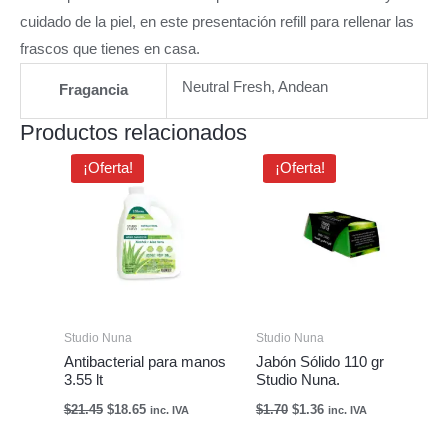
cuidado de la piel, en este presentación refill para rellenar las
frascos que tienes en casa.
Neutral Fresh, Andean
Fragancia
Productos relacionados
El
El
El
El
¡Oferta!
¡Oferta!
precio
precio
precio
precio
original
actual
original
actual
era:
es:
era:
es:
$21.45.
$18.65.
$1.70.
$1.36.
Studio Nuna
Studio Nuna
Antibacterial para manos
Jabón Sólido 110 gr
3.55 lt
Studio Nuna.
$
21.45
$
18.65
$
1.70
$
1.36
inc. IVA
inc. IVA