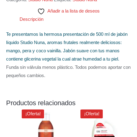
Añadir a la lista de deseos
Descripción
Te presentamos la hermosa presentación de 500 ml de jabón
líquido Studio Nuna, aromas frutales realmente deliciosos:
mango, pera y coco vainilla. Jabón suave con tus manos
contiene glicerina vegetal la cual atrae humedad a tu piel.
Funda sin válvula menos plástico. Todos podemos aportar con
pequeños cambios.
Productos relacionados
El
El
El
El
¡Oferta!
¡Oferta!
precio
precio
precio
precio
original
actual
original
actual
era:
es:
era:
es:
$6.71.
$5.83.
$15.68.
$13.00.