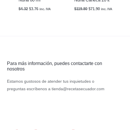
Nuna 60 ml
Nuna Caneca 20 lt
$
4.32
$
3.76
$
119.80
$
71.90
inc. IVA
inc. IVA
Para más información, puedes contactarte con
nosotros
Estamos gustosos de atender tus inquietudes o
preguntas escríbenos a
tienda@recetasecuador.com