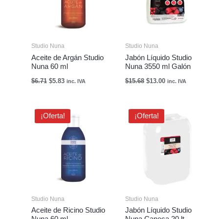
Studio Nuna
Studio Nuna
Aceite de Argán Studio
Jabón Líquido Studio
Nuna 60 ml
Nuna 3550 ml Galón
$
6.71
$
5.83
$
15.68
$
13.00
inc. IVA
inc. IVA
El
El
El
El
¡Oferta!
¡Oferta!
precio
precio
precio
precio
original
actual
original
actual
era:
es:
era:
es:
$4.32.
$3.76.
$119.80.
$71.90.
Studio Nuna
Studio Nuna
Aceite de Ricino Studio
Jabón Líquido Studio