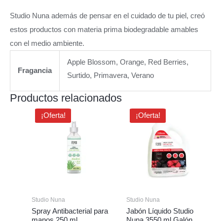
Studio Nuna además de pensar en el cuidado de tu piel, creó
estos productos con materia prima biodegradable amables
con el medio ambiente.
Apple Blossom, Orange, Red Berries,
Fragancia
Surtido, Primavera, Verano
Productos relacionados
El
El
El
El
¡Oferta!
¡Oferta!
precio
precio
precio
precio
original
actual
original
actual
era:
es:
era:
es:
$5.89.
$5.12.
$15.68.
$13.00.
Studio Nuna
Studio Nuna
Spray Antibacterial para
Jabón Líquido Studio
manos 250 ml
Nuna 3550 ml Galón