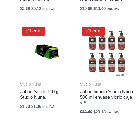
$
5.89
$
5.12
$
15.68
$
13.00
inc. IVA
inc. IVA
El
El
El
El
¡Oferta!
¡Oferta!
precio
precio
precio
precio
original
actual
original
actual
era:
es:
era:
es:
$1.70.
$1.36.
$32.46.
$23.18.
Studio Nuna
Studio Nuna
Jabón Sólido 110 gr
Jabón líquido Studio Nuna
Studio Nuna.
500 ml envase vidrio caja
x 8
$
1.70
$
1.36
inc. IVA
$
32.46
$
23.18
inc. IVA