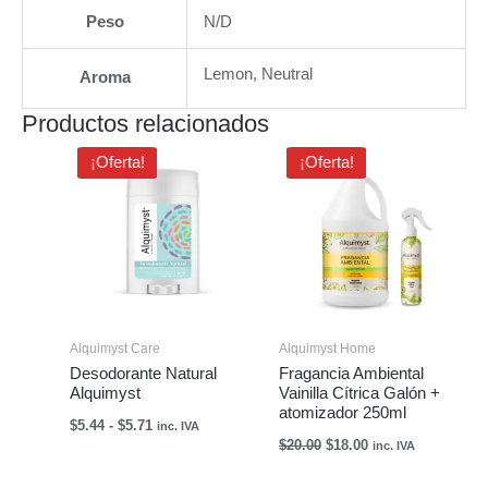
Peso
N/D
Lemon, Neutral
Aroma
Productos relacionados
Rango
El
El
¡Oferta!
¡Oferta!
de
precio
precio
precios:
original
actual
desde
era:
es:
$5.44
$20.00.
$18.00.
hasta
$5.71
Alquimyst Care
Alquimyst Home
Desodorante Natural
Fragancia Ambiental
Alquimyst
Vainilla Cítrica Galón +
atomizador 250ml
$
5.44
-
$
5.71
inc. IVA
$
20.00
$
18.00
inc. IVA