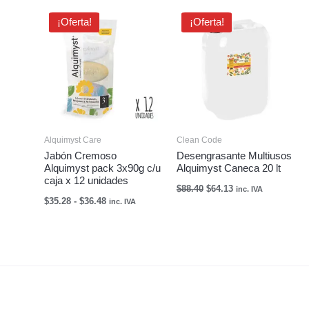
Rango
El
El
¡Oferta!
¡Oferta!
de
precio
precio
precios:
original
actual
desde
era:
es:
$35.28
$88.40.
$64.13.
hasta
$36.48
Alquimyst Care
Clean Code
Jabón Cremoso
Desengrasante Multiusos
Alquimyst pack 3x90g c/u
Alquimyst Caneca 20 lt
caja x 12 unidades
$
88.40
$
64.13
inc. IVA
$
35.28
-
$
36.48
inc. IVA