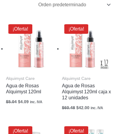
El
El
El
El
¡Oferta!
¡Oferta!
precio
precio
precio
precio
original
actual
original
actual
era:
es:
era:
es:
$5.04.
$4.09.
$60.48.
$42.00.
Alquimyst Care
Alquimyst Care
Agua de Rosas
Agua de Rosas
Alquimyst 120ml
Alquimyst 120ml caja x
12 unidades
$
5.04
$
4.09
inc. IVA
$
60.48
$
42.00
inc. IVA
Rango
Rango
¡Oferta!
¡Oferta!
de
de