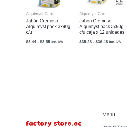
Alquimyst Care
Alquimyst Care
Jabón Cremoso
Jabón Cremoso
Alquimyst pack 3x90g
Alquimyst pack 3x90g
c/u
c/u caja x 12 unidades
$
3.44
-
$
3.55
$
35.28
-
$
36.48
inc. IVA
inc. IVA
Menú