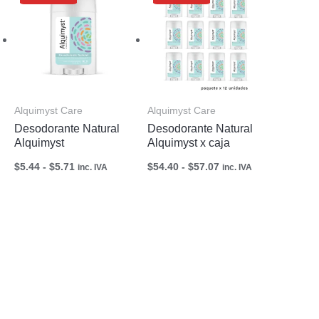
precios:
precios:
desde
desde
$5.44
$54.40
hasta
hasta
$5.71
$57.07
Alquimyst Care
Alquimyst Care
Desodorante Natural
Desodorante Natural
Alquimyst
Alquimyst x caja
$
5.44
-
$
5.71
$
54.40
-
$
57.07
inc. IVA
inc. IVA