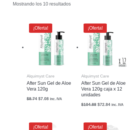
Mostrando los 10 resultados
El
El
El
El
¡Oferta!
¡Oferta!
precio
precio
precio
precio
original
actual
original
actual
era:
es:
era:
es:
$8.74.
$7.08.
$104.88.
$72.84.
Alquimyst Care
Alquimyst Care
After Sun Gel de Aloe
After Sun Gel de Aloe
Vera 120g
Vera 120g caja x 12
unidades
$
8.74
$
7.08
inc. IVA
$
104.88
$
72.84
inc. IVA
El
El
El
El
¡Oferta!
¡Oferta!
precio
precio
precio
precio