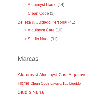
Alquimyst Home
(14)
p
m
m
Clean Code
(3)
o
í
á
r
n
x
Belleza & Cuidado Personal
(41)
:
i
i
Alquimyst Care
(10)
m
m
Studio Nuna
(31)
o
o
Marcas
Alquimyst
Alquimyst
Alquimyst Care
Home
Clean Code
Lavavajillas
Líquido
Studio Nuna