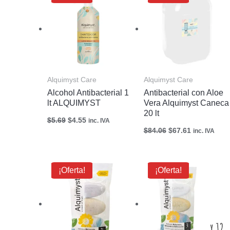
original
actual
original
actual
era:
es:
era:
es:
$5.69.
$4.55.
$84.06.
$67.61.
Alquimyst Care
Alquimyst Care
Alcohol Antibacterial 1
Antibacterial con Aloe
lt ALQUIMYST
Vera Alquimyst Caneca
20 lt
$
5.69
$
4.55
inc. IVA
$
84.06
$
67.61
inc. IVA
Rango
Rango
¡Oferta!
¡Oferta!
de
de
precios:
precios:
desde
desde
$3.44
$35.28
hasta
hasta
$3.55
$36.48