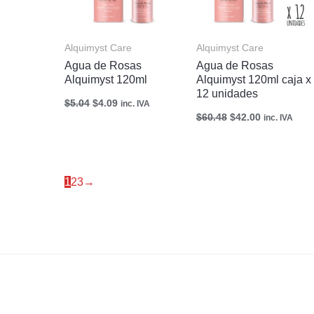
Alquimyst Care
Alquimyst Care
Agua de Rosas
Agua de Rosas
Alquimyst 120ml
Alquimyst 120ml caja x
12 unidades
$
5.04
$
4.09
inc. IVA
$
60.48
$
42.00
inc. IVA
1
2
3
→