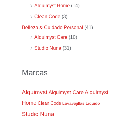
Alquimyst Home
(14)
p
m
m
Clean Code
(3)
o
í
á
r
n
x
Belleza & Cuidado Personal
(41)
:
i
i
Alquimyst Care
(10)
m
m
Studio Nuna
(31)
o
o
Marcas
Alquimyst
Alquimyst
Alquimyst Care
Home
Clean Code
Lavavajillas
Líquido
Studio Nuna