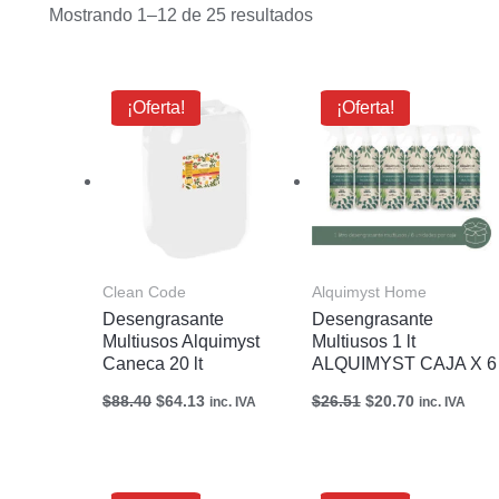
Mostrando 1–12 de 25 resultados
El
El
El
El
¡Oferta!
¡Oferta!
precio
precio
precio
precio
original
actual
original
actual
era:
es:
era:
es:
$88.40.
$64.13.
$26.51.
$20.70.
Clean Code
Alquimyst Home
Desengrasante
Desengrasante
Multiusos Alquimyst
Multiusos 1 lt
Caneca 20 lt
ALQUIMYST CAJA X 6
$
88.40
$
64.13
$
26.51
$
20.70
inc. IVA
inc. IVA
El
El
El
El