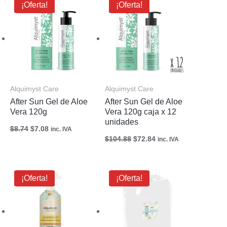
¡Oferta!
¡Oferta!
precio
precio
precio
precio
original
actual
original
actual
era:
es:
era:
es:
$8.74.
$7.08.
$104.88.
$72.84.
Alquimyst Care
Alquimyst Care
After Sun Gel de Aloe
After Sun Gel de Aloe
Vera 120g
Vera 120g caja x 12
unidades
$
8.74
$
7.08
inc. IVA
$
104.88
$
72.84
inc. IVA
El
El
El
El
¡Oferta!
¡Oferta!
precio
precio
precio
precio
original
actual
original
actual
era:
es:
era:
es:
$5.69.
$4.55.
$84.06.
$67.61.