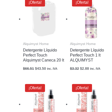
¡Oferta!
¡Oferta!
precio
precio
precio
precio
original
actual
original
actual
era:
es:
era:
es:
$66.51.
$43.50.
$3.32.
$2.88.
Alquimyst Home
Alquimyst Home
Detergente Líquido
Detergente Líquido
Perfect Touch
Perfect Touch 1 lt
Alquimyst Caneca 20 lt
ALQUIMYST
$
66.51
$
43.50
$
3.32
$
2.88
inc. IVA
inc. IVA
El
El
El
El
¡Oferta!
¡Oferta!
precio
precio
precio
precio
original
actual
original
actual
era:
es:
era:
es:
$5.04.
$4.09.
$60.48.
$42.00.