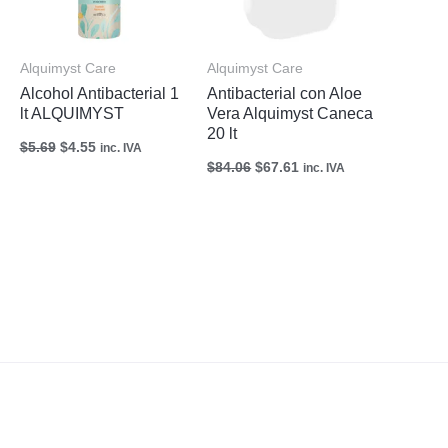
Alquimyst Care
Alquimyst Care
Alcohol Antibacterial 1
Antibacterial con Aloe
lt ALQUIMYST
Vera Alquimyst Caneca
20 lt
$
5.69
$
4.55
inc. IVA
$
84.06
$
67.61
inc. IVA