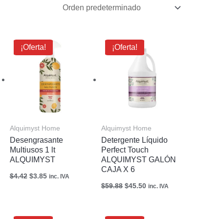
El
El
El
El
¡Oferta!
¡Oferta!
precio
precio
precio
precio
original
actual
original
actual
era:
es:
era:
es:
$4.42.
$3.85.
$59.88.
$45.50.
Alquimyst Home
Alquimyst Home
Desengrasante
Detergente Líquido
Multiusos 1 lt
Perfect Touch
ALQUIMYST
ALQUIMYST GALÓN
CAJA X 6
$
4.42
$
3.85
inc. IVA
$
59.88
$
45.50
inc. IVA
El
El
El
El