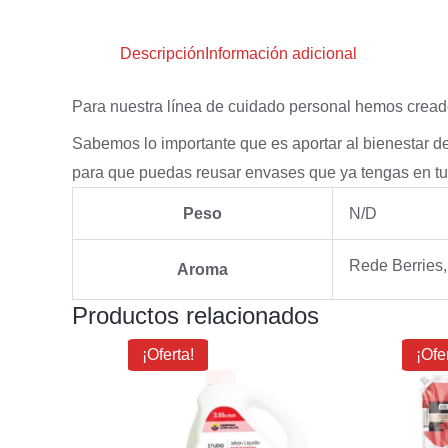
Descripción
Información adicional
Para nuestra línea de cuidado personal hemos creado 
Sabemos lo importante que es aportar al bienestar de
para que puedas reusar envases que ya tengas en tu 
Peso
N/D
Rede Berries
Aroma
Productos relacionados
El
El
E
¡Oferta!
¡Ofe
precio
precio
original
actual
o
era:
es:
e
$15.68.
$13.00.
$