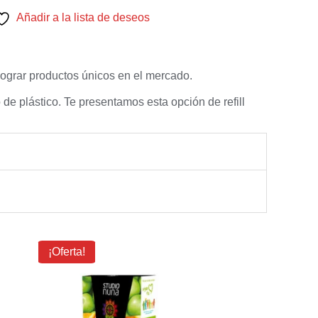
Añadir a la lista de deseos
lograr productos únicos en el mercado.
e plástico. Te presentamos esta opción de refill
El
El
¡Oferta!
precio
precio
original
actual
era:
es:
$3.60.
$3.13.