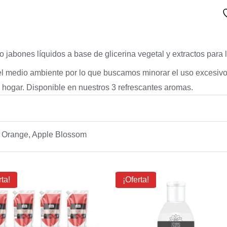
jabones líquidos a base de glicerina vegetal y extractos para 
l medio ambiente por lo que buscamos minorar el uso excesivo d
hogar. Disponible en nuestros 3 refrescantes aromas.
, Orange, Apple Blossom
l
El
El
El
rta!
¡Oferta!
precio
precio
precio
precio
riginal
actual
original
actual
ra:
es:
era:
es:
33.45.
$23.89.
$3.08.
$2.68.