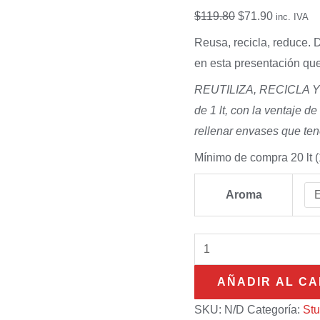
lt
$
119.80
$
71.90
inc. IVA
cantidad
Reusa, recicla, reduce. D
en esta presentación que
REUTILIZA, RECICLA Y R
de 1 lt, con la ventaje d
rellenar envases que te
Mínimo de compra 20 lt (
Aroma
AÑADIR AL CA
SKU:
N/D
Categoría:
St