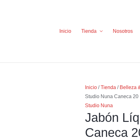
Inicio
Tienda
Nosotros
Jabón
El
El
Inicio
/
Tienda
/
Belleza 
Líquido
precio
precio
Studio Nuna Caneca 20 l
Studio
original
actual
Studio Nuna
Jabón Líq
Nuna
era:
es:
Caneca
$119.80.
$71.90.
Caneca 20
20