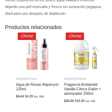
viento, exposición al sol, polvo, agua salada e insectos;
dejando una piel renovada y fresca sin sensación pegajosa.
Ideal para uso despues de depilación.
Productos relacionados
El
El
El
El
¡Oferta!
¡Oferta!
precio
precio
precio
precio
original
actual
original
actual
era:
es:
era:
es:
$5.04.
$4.09.
$20.00.
$18.00.
Alquimyst Care
Alquimyst Home
Agua de Rosas Alquimyst
Fragancia Ambiental
120ml
Vainilla Cítrica Galón +
atomizador 250ml
$
5.04
$
4.09
inc. IVA
$
20.00
$
18.00
inc. IVA