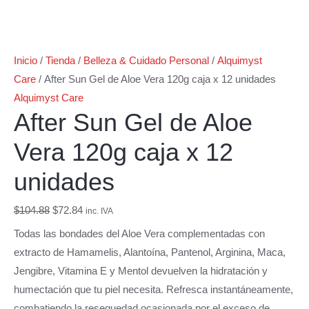
Inicio
/
Tienda
/
Belleza & Cuidado Personal
/
Alquimyst
Care
/ After Sun Gel de Aloe Vera 120g caja x 12 unidades
Alquimyst Care
After Sun Gel de Aloe
Vera 120g caja x 12
unidades
$
104.88
$
72.84
inc. IVA
Todas las bondades del Aloe Vera complementadas con
extracto de Hamamelis, Alantoína, Pantenol, Arginina, Maca,
Jengibre, Vitamina E y Mentol devuelven la hidratación y
humectación que tu piel necesita. Refresca instantáneamente,
combatiendo la resequedad ocasionada por el exceso de