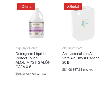
El
El
El
El
¡Oferta!
¡Oferta!
precio
precio
precio
precio
original
actual
original
actual
era:
es:
era:
es:
$59.88.
$45.50.
$84.06.
$67.61.
Alquimyst Home
Alquimyst Care
Detergente Líquido
Antibacterial con Aloe
Perfect Touch
Vera Alquimyst Caneca
ALQUIMYST GALÓN
20 lt
CAJA X 6
$
84.06
$
67.61
inc. IVA
$
59.88
$
45.50
inc. IVA