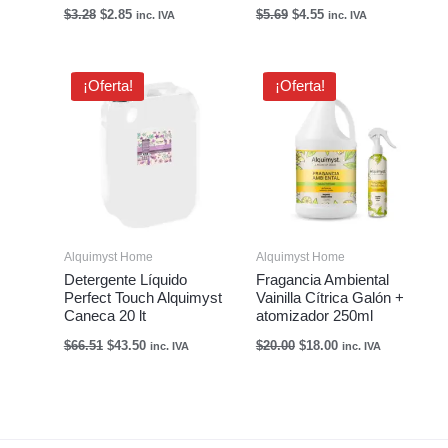
$
3.28
$
2.85
$
5.69
$
4.55
inc. IVA
inc. IVA
El
El
El
El
¡Oferta!
¡Oferta!
precio
precio
precio
precio
original
actual
original
actual
era:
es:
era:
es:
$66.51.
$43.50.
$20.00.
$18.00.
Alquimyst Home
Alquimyst Home
Detergente Líquido
Fragancia Ambiental
Perfect Touch Alquimyst
Vainilla Cítrica Galón +
Caneca 20 lt
atomizador 250ml
$
66.51
$
43.50
$
20.00
$
18.00
inc. IVA
inc. IVA