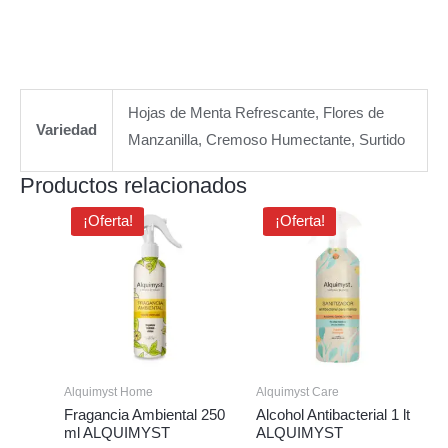
Hojas de Menta Refrescante, Flores de
Variedad
Manzanilla, Cremoso Humectante, Surtido
Productos relacionados
El
El
El
El
¡Oferta!
¡Oferta!
precio
precio
precio
precio
original
actual
original
actual
era:
es:
era:
es:
$3.28.
$2.85.
$5.69.
$4.55.
Alquimyst Home
Alquimyst Care
Fragancia Ambiental 250
Alcohol Antibacterial 1 lt
ml ALQUIMYST
ALQUIMYST