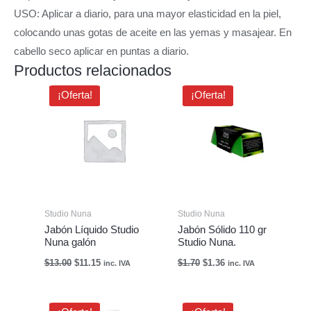
USO: Aplicar a diario, para una mayor elasticidad en la piel,
colocando unas gotas de aceite en las yemas y masajear. En
cabello seco aplicar en puntas a diario.
Productos relacionados
El
El
El
El
¡Oferta!
¡Oferta!
precio
precio
precio
precio
original
actual
original
actual
era:
es:
era:
es:
$13.00.
$11.15.
$1.70.
$1.36.
Studio Nuna
Studio Nuna
Jabón Líquido Studio
Jabón Sólido 110 gr
Nuna galón
Studio Nuna.
$
13.00
$
11.15
$
1.70
$
1.36
inc. IVA
inc. IVA
El
El
El
El