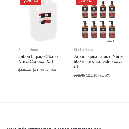
¡Oferta!
¡Oferta!
precio
precio
precio
precio
original
actual
original
actual
era:
es:
era:
es:
$119.80.
$71.90.
$32.46.
$23.18.
Studio Nuna
Studio Nuna
Jabón Líquido Studio
Jabón líquido Studio Nuna
Nuna Caneca 20 lt
500 ml envase vidrio caja
x 8
$
119.80
$
71.90
inc. IVA
$
32.46
$
23.18
inc. IVA