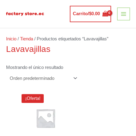
Ir
MAI
al
Carrito/
$
0.00
MEN
contenido
Inicio
/
Tienda
/ Productos etiquetados “Lavavajillas”
Lavavajillas
Mostrando el único resultado
El
El
¡Oferta!
precio
precio
original
actual
era:
es:
$7.68.
$6.40.