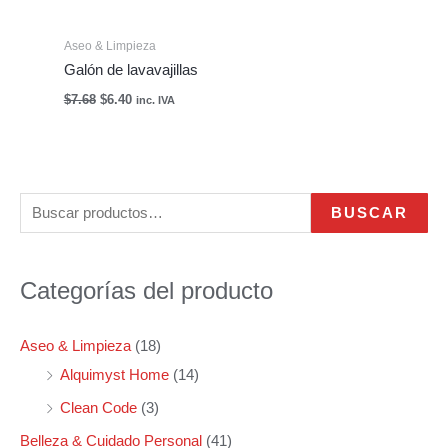
Aseo & Limpieza
Galón de lavavajillas
$
7.68
$
6.40
inc. IVA
B
P
P
BUSCAR
u
r
r
s
e
e
Categorías del producto
c
c
c
a
i
i
Aseo & Limpieza
(18)
r
o
o
Alquimyst Home
(14)
p
m
m
Clean Code
(3)
o
í
á
r
n
x
Belleza & Cuidado Personal
(41)