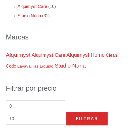
:
i
i
Alquimyst Care
(10)
m
m
Studio Nuna
(31)
o
o
Marcas
Alquimyst
Alquimyst Home
Alquimyst Care
Clean
Studio Nuna
Code
Lavavajillas
Líquido
Filtrar por precio
FILTRAR